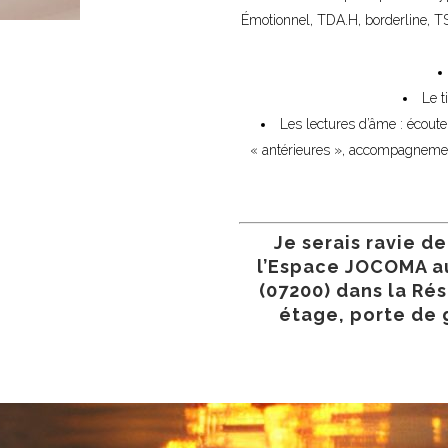
Émotionnel, TDA.H, borderline, T
Le t
Les lectures d’âme : écoute
« antérieures », accompagnemen
Je serais ravie de
l’Espace JOCOMA au
(07200) dans la Rés
étage, porte de 