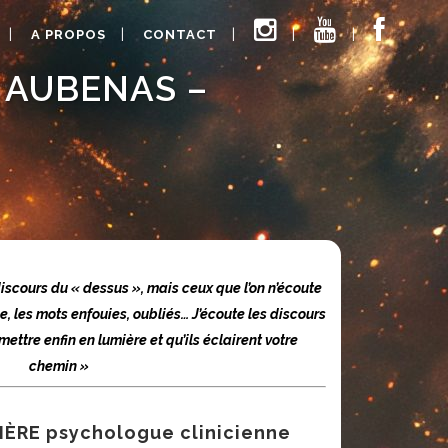
A PROPOS
CONTACT
 AUBENAS –
discours du « dessus », mais ceux que l’on n’écoute
e, les mots enfouies, oubliés… J’écoute les discours
ettre enfin en lumière et qu’ils éclairent votre
chemin »
IÈRE
psychologue clinicienne