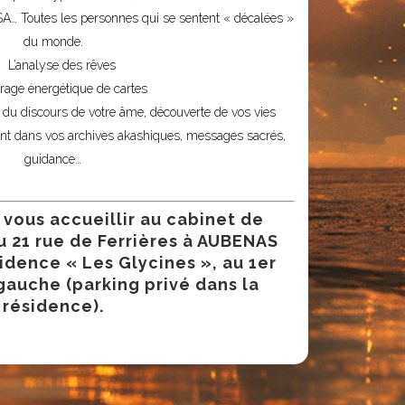
SA… Toutes les personnes qui se sentent « décalées »
du monde.
L’analyse des rêves
irage énergétique de cartes
 du discours de votre âme, découverte de vos vies
t dans vos archives akashiques, messages sacrés,
guidance…
 vous accueillir au
cabinet de
 21 rue de Ferrières à AUBENAS
idence « Les Glycines », au 1er
gauche (parking privé dans la
résidence).