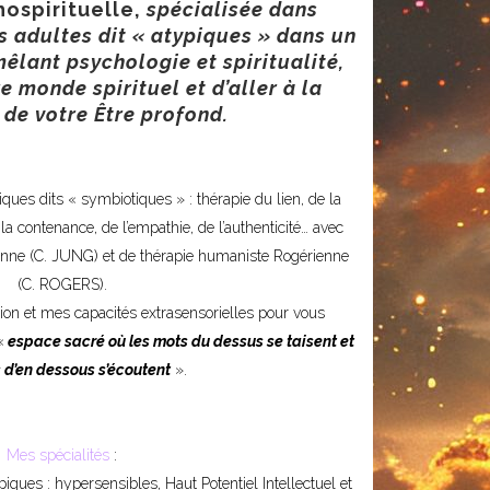
hospirituelle,
spécialisée dans
adultes dit « atypiques » dans un
êlant psychologie et spiritualité,
re monde spirituel et d’aller à la
 de votre Être profond.
ques dits « symbiotiques » : thérapie du lien, de la
la contenance, de l’empathie, de l’authenticité… avec
ienne (C. JUNG) et de thérapie humaniste Rogérienne
(C. ROGERS).
tion et mes capacités extrasensorielles pour vous
«
espace sacré où les mots du dessus se taisent et
 d’en dessous s’écoutent
».
Mes spécialités
:
iques : hypersensibles, Haut Potentiel Intellectuel et